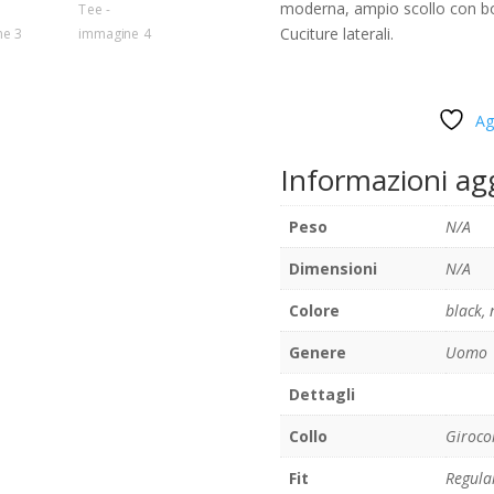
moderna, ampio scollo con bord
Cuciture laterali.
Ag
Informazioni ag
Peso
N/A
Dimensioni
N/A
Colore
black
,
Genere
Uomo
Dettagli
Collo
Giroco
Fit
Regula