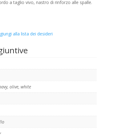
o a taglio vivo, nastro di rinforzo alle spalle.
giungi alla lista dei desideri
giuntive
navy
,
olive
,
white
llo
r