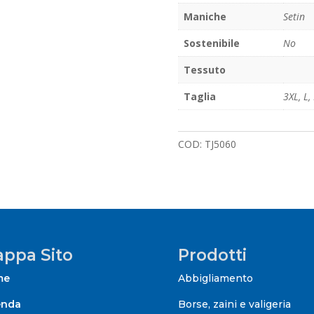
Maniche
Setin
Sostenibile
No
Tessuto
Taglia
3XL
,
L
,
COD:
TJ5060
ppa Sito
Prodotti
me
Abbigliamento
enda
Borse, zaini e valigeria