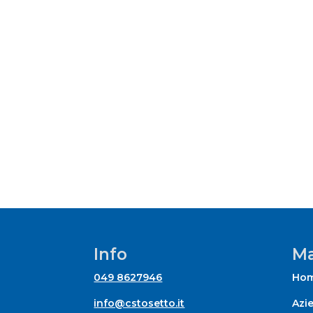
Info
Ma
049 8627946
Ho
info@cstosetto.it
Azi