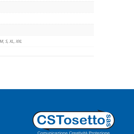
M
,
S
,
XL
,
XXL