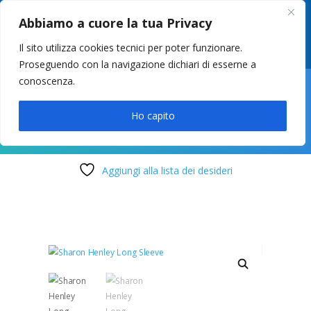
049 8627946
–
info@cstosetto.it
Abbiamo a cuore la tua Privacy
LUN-VEN 9-12 / 14:30-17
Il sito utilizza cookies tecnici per poter funzionare.
Proseguendo con la navigazione dichiari di esserne a
conoscenza.

Ho capito
Aggiungi alla lista dei desideri