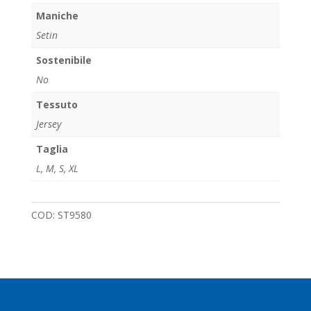
Maniche
Setin
Sostenibile
No
Tessuto
Jersey
Taglia
L
,
M
,
S
,
XL
COD:
ST9580