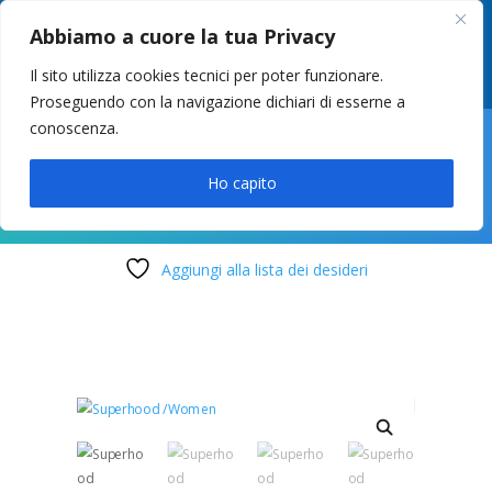
049 8627946
–
info@cstosetto.it
Abbiamo a cuore la tua Privacy
LUN-VEN 9-12 / 14:30-17
Il sito utilizza cookies tecnici per poter funzionare.
Proseguendo con la navigazione dichiari di esserne a
conoscenza.

Ho capito
Aggiungi alla lista dei desideri