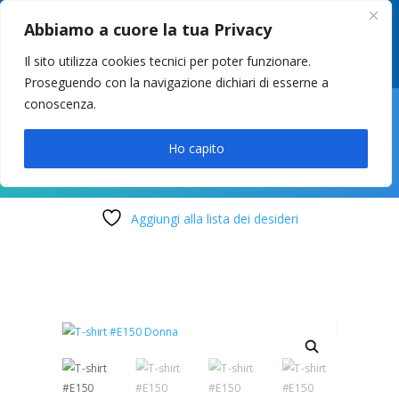
049 8627946
–
info@cstosetto.it
Abbiamo a cuore la tua Privacy
LUN-VEN 9-12 / 14:30-17
Il sito utilizza cookies tecnici per poter funzionare.
Proseguendo con la navigazione dichiari di esserne a
conoscenza.

Ho capito
Aggiungi alla lista dei desideri