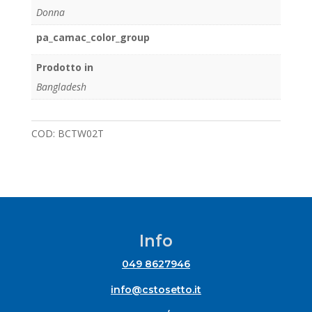
Donna
pa_camac_color_group
Prodotto in
Bangladesh
COD:
BCTW02T
Info
049 8627946
info@cstosetto.it