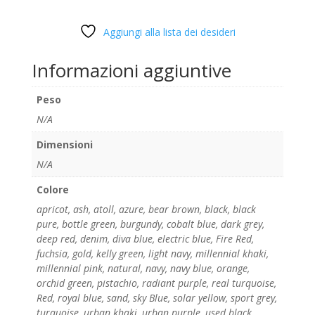
Aggiungi alla lista dei desideri
Informazioni aggiuntive
Peso
N/A
Dimensioni
N/A
Colore
apricot
,
ash
,
atoll
,
azure
,
bear brown
,
black
,
black
pure
,
bottle green
,
burgundy
,
cobalt blue
,
dark grey
,
deep red
,
denim
,
diva blue
,
electric blue
,
Fire Red
,
fuchsia
,
gold
,
kelly green
,
light navy
,
millennial khaki
,
millennial pink
,
natural
,
navy
,
navy blue
,
orange
,
orchid green
,
pistachio
,
radiant purple
,
real turquoise
,
Red
,
royal blue
,
sand
,
sky Blue
,
solar yellow
,
sport grey
,
turquoise
,
urban khaki
,
urban purple
,
used black
,