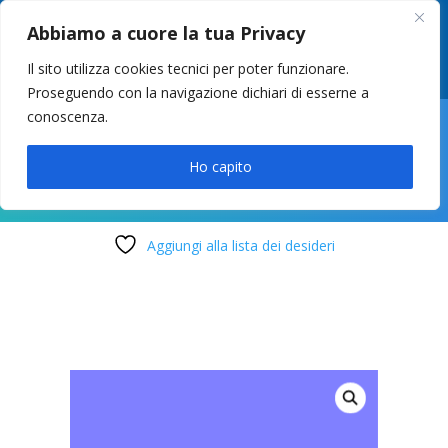
049 8627946
–
info@cstosetto.it
Abbiamo a cuore la tua Privacy
LUN-VEN 9-12 / 14:30-17
Il sito utilizza cookies tecnici per poter funzionare.
Proseguendo con la navigazione dichiari di esserne a
conoscenza.

Ho capito
Aggiungi alla lista dei desideri