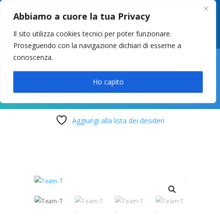
049 8627946
–
info@cstosetto.it
Abbiamo a cuore la tua Privacy
LUN-VEN 9-12 / 14:30-17
Il sito utilizza cookies tecnici per poter funzionare.
Proseguendo con la navigazione dichiari di esserne a
conoscenza.

Ho capito
Aggiungi alla lista dei desideri