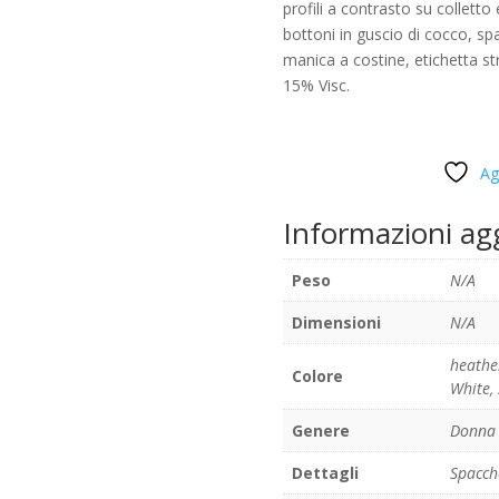
profili a contrasto su collett
bottoni in guscio di cocco, spa
manica a costine, etichetta s
15% Visc.
Ag
Informazioni ag
Peso
N/A
Dimensioni
N/A
heathe
Colore
White
,
Genere
Donna
Dettagli
Spacche