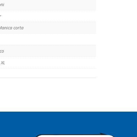
oni
r
 Manica corta
co
,
XL