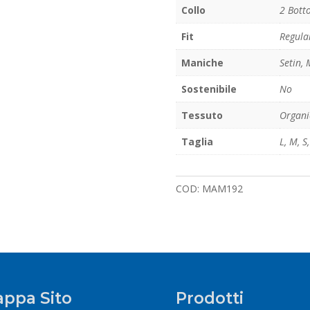
Collo
2 Bott
Fit
Regula
Maniche
Setin,
Sostenibile
No
Tessuto
Organi
Taglia
L
,
M
,
S
COD:
MAM192
ppa Sito
Prodotti