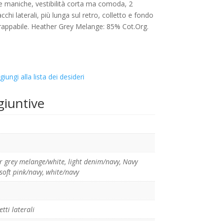
o e maniche, vestibilità corta ma comoda, 2
cchi laterali, più lunga sul retro, colletto e fondo
trappabile. Heather Grey Melange: 85% Cot.Org.
giungi alla lista dei desideri
giuntive
r grey melange/white
,
light denim/navy
,
Navy
soft pink/navy
,
white/navy
tti laterali