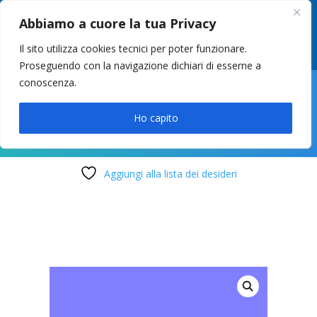
049 8627946
–
info@cstosetto.it
Abbiamo a cuore la tua Privacy
LUN-VEN 9-12 / 14:30-17
Il sito utilizza cookies tecnici per poter funzionare.
Proseguendo con la navigazione dichiari di esserne a
conoscenza.

Ho capito
Aggiungi alla lista dei desideri