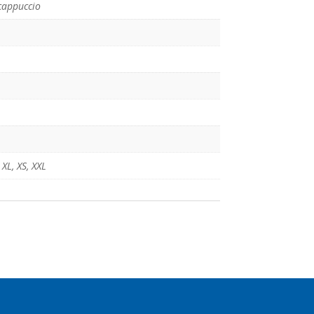
cappuccio
,
XL
,
XS
,
XXL