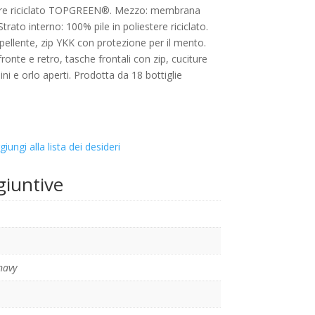
tere riciclato TOPGREEN®. Mezzo: membrana
trato interno: 100% pile in poliestere riciclato.
epellente, zip YKK con protezione per il mento.
 fronte e retro, tasche frontali con zip, cuciture
ini e orlo aperti. Prodotta da 18 bottiglie
giungi alla lista dei desideri
giuntive
navy