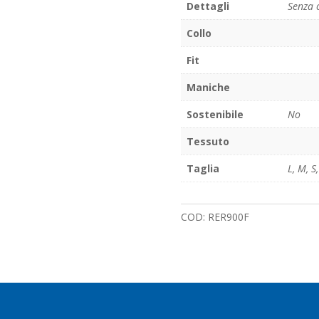
Dettagli
Senza 
Collo
Fit
Maniche
Sostenibile
No
Tessuto
Taglia
L
,
M
,
S
COD:
RER900F