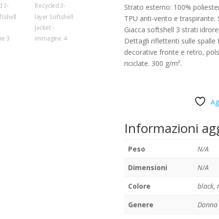
Strato esterno: 100% polies
TPU anti-vento e traspirante. S
Giacca softshell 3 strati idror
Dettagli riflettenti sulle spalle
decorative fronte e retro, pols
riciclate. 300 g/m².
Ag
Informazioni ag
Peso
N/A
Dimensioni
N/A
Colore
black
,
Genere
Donna