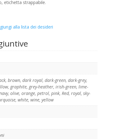
, etichetta strappabile.
giungi alla lista dei desideri
giuntive
ack
,
brown
,
dark royal
,
dark-green
,
dark-grey
,
ellow
,
graphite
,
grey-heather
,
irish-green
,
lime-
navy
,
olive
,
orange
,
petrol
,
pink
,
Red
,
royal
,
sky-
urquoise
,
white
,
wine
,
yellow
oni