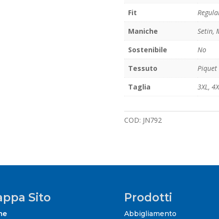
Fit
Regula
Maniche
Setin,
Sostenibile
No
Tessuto
Piquet
Taglia
3XL
,
4X
COD:
JN792
ppa Sito
Prodotti
me
Abbigliamento