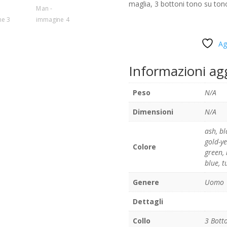
maglia, 3 bottoni tono su tono
Ag
Informazioni ag
Peso
N/A
Dimensioni
N/A
ash
,
bl
gold-y
Colore
green
,
blue
,
t
Genere
Uomo
Dettagli
Collo
3 Bott