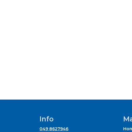
Info
Ma
049 8627946
Ho