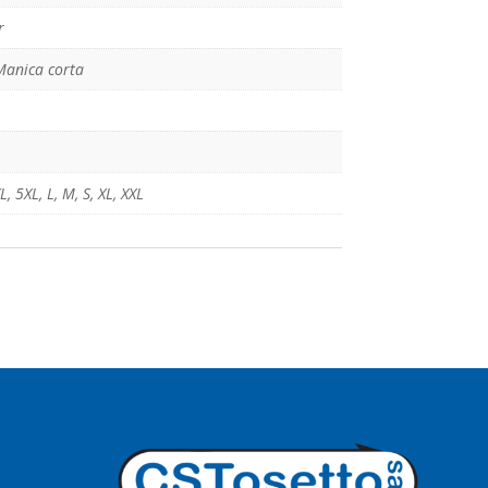
r
 Manica corta
L
,
5XL
,
L
,
M
,
S
,
XL
,
XXL