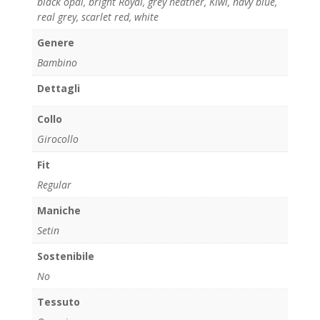
black opal
,
bright Royal
,
grey heather
,
Kiwi
,
navy blue
,
real grey
,
scarlet red
,
white
Genere
Bambino
Dettagli
Collo
Girocollo
Fit
Regular
Maniche
Setin
Sostenibile
No
Tessuto