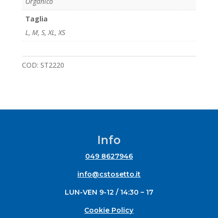
Organico
Taglia
L
,
M
,
S
,
XL
,
XS
COD:
ST2220
Info
049 8627946
info@cstosetto.it
LUN-VEN 9-12 / 14:30 – 17
Cookie Policy