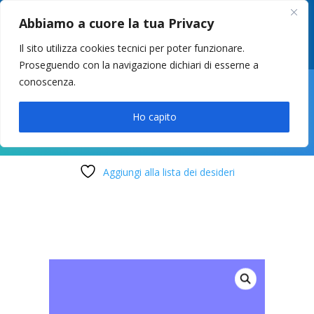
049 8627946
–
info@cstosetto.it
Abbiamo a cuore la tua Privacy
LUN-VEN 9-12 / 14:30-17
Il sito utilizza cookies tecnici per poter funzionare.
Proseguendo con la navigazione dichiari di esserne a
conoscenza.

Ho capito
Aggiungi alla lista dei desideri