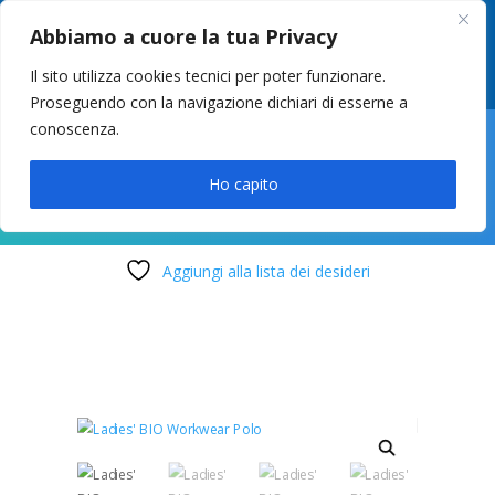
049 8627946
–
info@cstosetto.it
Abbiamo a cuore la tua Privacy
LUN-VEN 9-12 / 14:30-17
Il sito utilizza cookies tecnici per poter funzionare.
Proseguendo con la navigazione dichiari di esserne a
conoscenza.

Ho capito
Aggiungi alla lista dei desideri