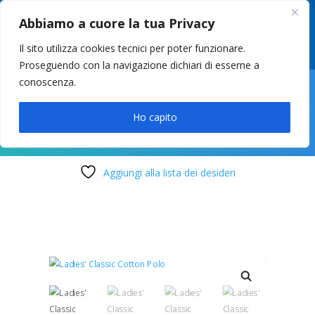
049 8627946
–
info@cstosetto.it
Abbiamo a cuore la tua Privacy
LUN-VEN 9-12 / 14:30-17
Il sito utilizza cookies tecnici per poter funzionare.
Proseguendo con la navigazione dichiari di esserne a
conoscenza.

Ho capito
Aggiungi alla lista dei desideri