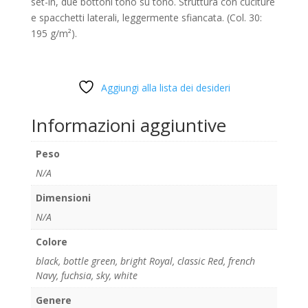
set-in, due bottoni tono su tono. Struttura con cuciture
e spacchetti laterali, leggermente sfiancata. (Col. 30:
195 g/m²).
Aggiungi alla lista dei desideri
Informazioni aggiuntive
Peso
N/A
Dimensioni
N/A
Colore
black
,
bottle green
,
bright Royal
,
classic Red
,
french
Navy
,
fuchsia
,
sky
,
white
Genere