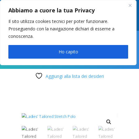
049 8627946
–
info@cstosetto.it
Abbiamo a cuore la tua Privacy
LUN-VEN 9-12 / 14:30-17
Il sito utilizza cookies tecnici per poter funzionare.
Proseguendo con la navigazione dichiari di esserne a
conoscenza.

Ho capito
Aggiungi alla lista dei desideri