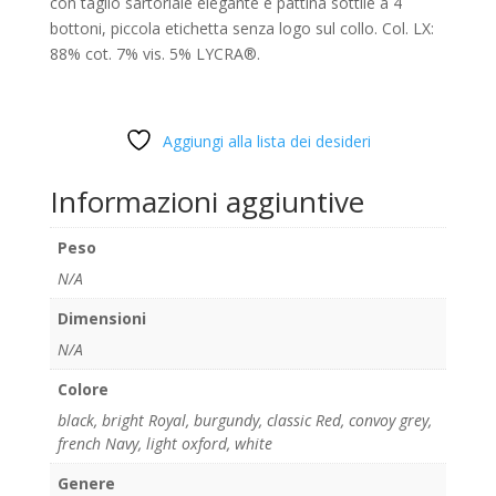
con taglio sartoriale elegante e pattina sottile a 4
bottoni, piccola etichetta senza logo sul collo. Col. LX:
88% cot. 7% vis. 5% LYCRA®.
Aggiungi alla lista dei desideri
Informazioni aggiuntive
Peso
N/A
Dimensioni
N/A
Colore
black
,
bright Royal
,
burgundy
,
classic Red
,
convoy grey
,
french Navy
,
light oxford
,
white
Genere