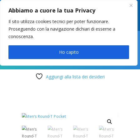
049 8627946
–
info@cstosetto.it
Abbiamo a cuore la tua Privacy
LUN-VEN 9-12 / 14:30-17
Il sito utilizza cookies tecnici per poter funzionare.
Proseguendo con la navigazione dichiari di esserne a
conoscenza.

Ho capito
Aggiungi alla lista dei desideri