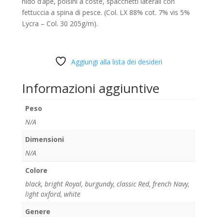
nido d’ape, polsini a coste, spacchetti laterali con
fettuccia a spina di pesce. (Col. LX 88% cot. 7% vis 5%
Lycra – Col. 30 205g/m).
Aggiungi alla lista dei desideri
Informazioni aggiuntive
Peso
N/A
Dimensioni
N/A
Colore
black
,
bright Royal
,
burgundy
,
classic Red
,
french Navy
,
light oxford
,
white
Genere