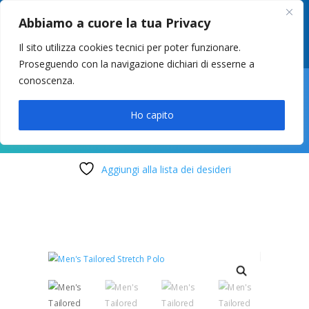
049 8627946
–
info@cstosetto.it
Abbiamo a cuore la tua Privacy
LUN-VEN 9-12 / 14:30-17
Il sito utilizza cookies tecnici per poter funzionare.
Proseguendo con la navigazione dichiari di esserne a
conoscenza.

Ho capito
Aggiungi alla lista dei desideri